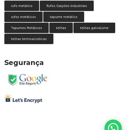
rufo metálico
Rufos Galpões Industriais
rufos metálicos
tapume metálico
Tapumes Metálicos
telhas
telhas galvalume
telhas termoacústicas
Segurança