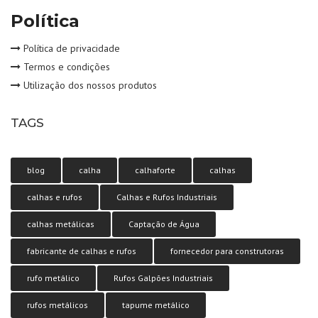
Política
Política de privacidade
Termos e condições
Utilização dos nossos produtos
TAGS
blog
calha
calhaforte
calhas
calhas e rufos
Calhas e Rufos Industriais
calhas metálicas
Captação de Água
fabricante de calhas e rufos
fornecedor para construtoras
rufo metálico
Rufos Galpões Industriais
rufos metálicos
tapume metálico