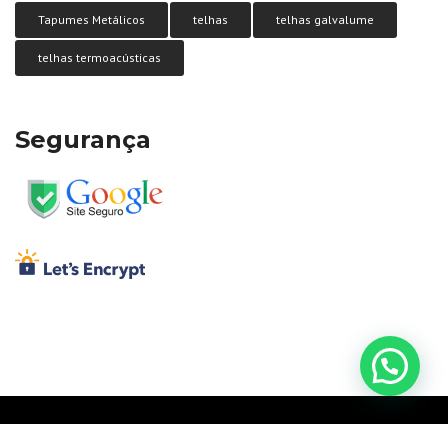
Tapumes Metálicos
telhas
telhas galvalume
telhas termoacústicas
Segurança
Calha Forte – Perfilados Metálicos | © 2025 All rights reserved