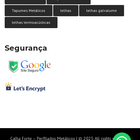
Tapumes Metálicos
telhas
telhas galvalume
telhas termoacústicas
Segurança
Calha Forte – Perfilados Metálicos | © 2025 All rights reserved