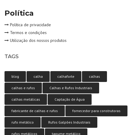
Política
Política de privacidade
Termos e condições
Utilização dos nossos produtos
TAGS
blog
calha
calhaforte
calhas
calhas e rufos
Calhas e Rufos Industriais
calhas metálicas
Captação de Água
fabricante de calhas e rufos
fornecedor para construtoras
rufo metálico
Rufos Galpões Industriais
rufos metálicos
tapume metálico