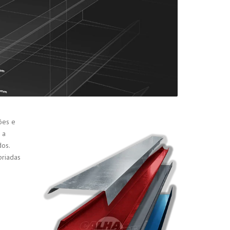
ões e
 a
os.
priadas