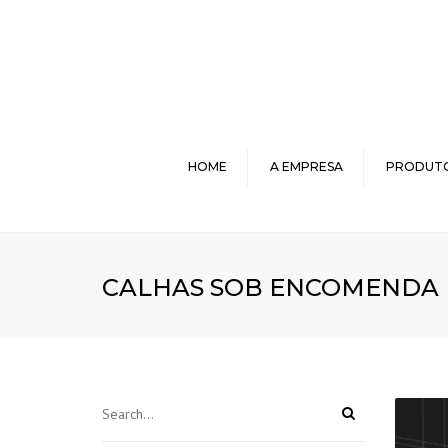
HOME
A EMPRESA
PRODUT
CALHAS E R
TELHAS
TAPUME
CALHAS SOB ENCOMENDA
PROTETO
PERIMETR
VEDAÇÃ
CHAPAS E BO
GRELHA FO