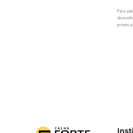
Para sat
diversif
pronto p
Inst