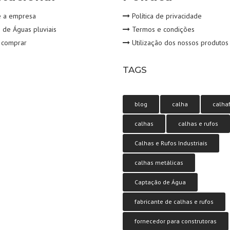
 a empresa
Política de privacidade
de Águas pluviais
Termos e condições
comprar
Utilização dos nossos produtos
TAGS
blog
calha
calha
calhas
calhas e rufos
Calhas e Rufos Industriais
calhas metálicas
Captação de Água
fabricante de calhas e rufos
fornecedor para construtoras