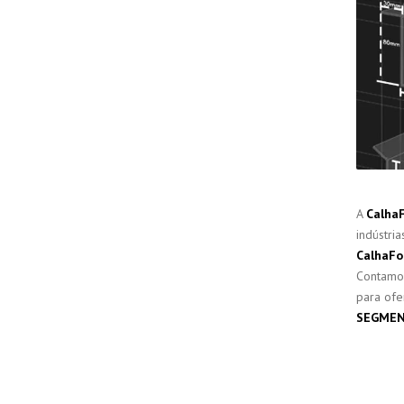
FITA PERFU
ZINCAD
A
Calha
indústri
CalhaFo
Contamos
para ofe
SEGMEN